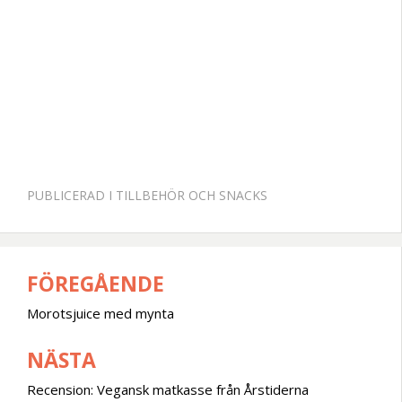
PUBLICERAD I
TILLBEHÖR OCH SNACKS
FÖREGÅENDE
Inläggsnavigering
Morotsjuice med mynta
NÄSTA
Recension: Vegansk matkasse från Årstiderna