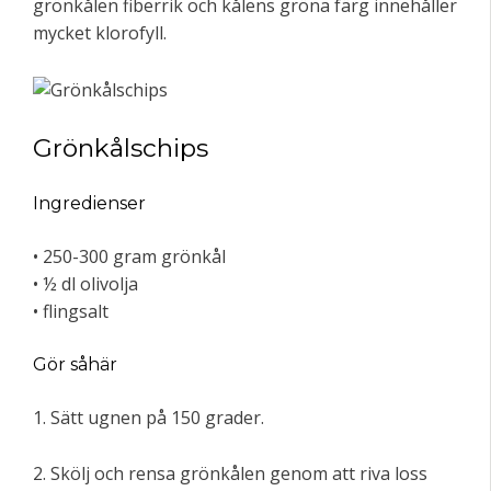
grönkålen fiberrik och kålens gröna färg innehåller
mycket klorofyll.
Grönkålschips
Ingredienser
• 250-300 gram grönkål
• ½ dl olivolja
• flingsalt
Gör såhär
1. Sätt ugnen på 150 grader.
2. Skölj och rensa grönkålen genom att riva loss